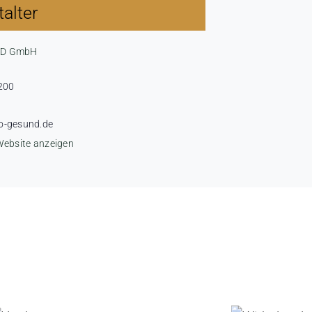
alter
ND GmbH
200
o-gesund.de
Website anzeigen