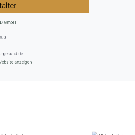
alter
ND GmbH
200
o-gesund.de
Website anzeigen