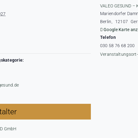
VALEO GESUND – 
Mariendorfer Dam
027
Berlin
,
12107
Ge
Google Karte anz
Telefon
030 58 76 68 200
Veranstaltungsort
skategorie:
-gesund.de
alter
ND GmbH