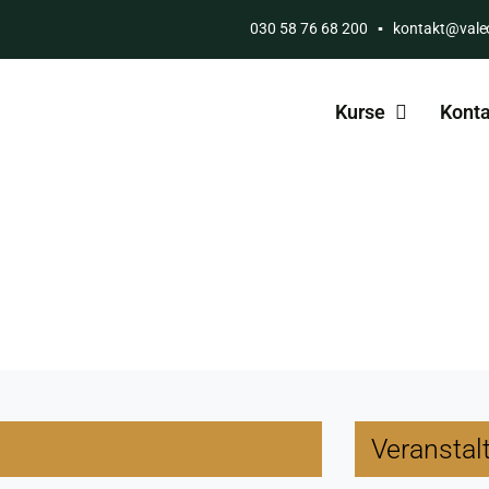
030 58 76 68 200
▪
kontakt@vale
Kurse
Konta
Veranstal