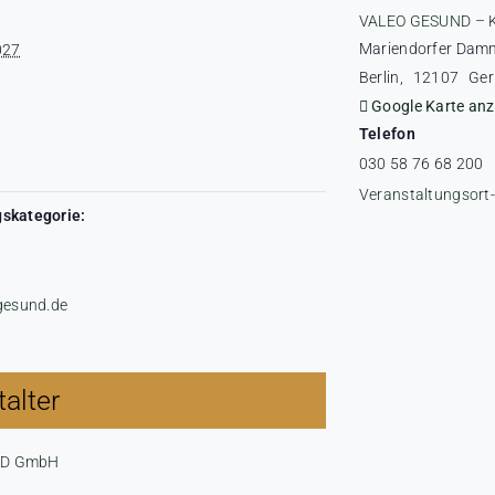
VALEO GESUND – 
Mariendorfer Dam
027
Berlin
,
12107
Ge
Google Karte anz
Telefon
030 58 76 68 200
Veranstaltungsort
skategorie:
-gesund.de
alter
ND GmbH