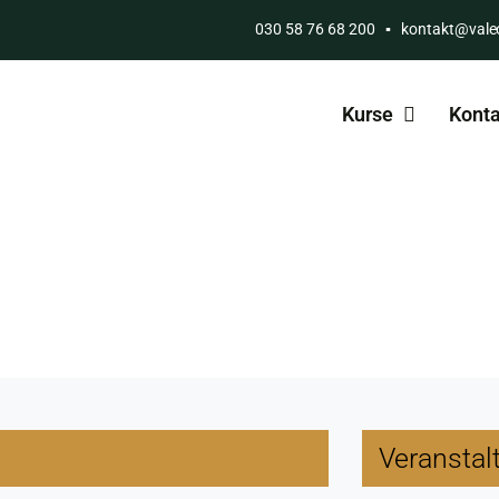
030 58 76 68 200
▪
kontakt@vale
Kurse
Konta
Veranstal