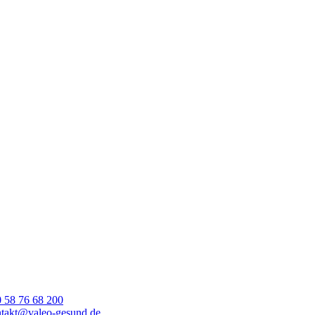
 58 76 68 200
takt@valeo-gesund.de