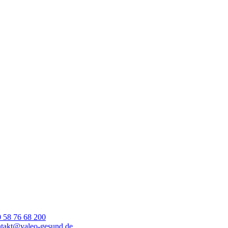
 58 76 68 200
takt@valeo-gesund.de