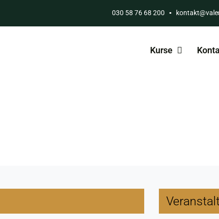
030 58 76 68 200
▪
kontakt@vale
Kurse
Konta
Veranstal