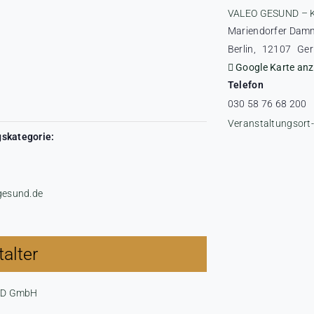
VALEO GESUND – 
Mariendorfer Dam
Berlin
,
12107
Ge
Google Karte anz
Telefon
030 58 76 68 200
Veranstaltungsort
skategorie:
-gesund.de
alter
ND GmbH