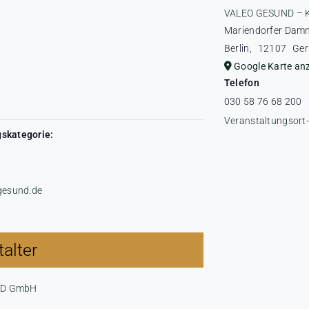
VALEO GESUND – 
Mariendorfer Dam
Berlin
,
12107
Ge
Google Karte an
Telefon
030 58 76 68 200
Veranstaltungsort
skategorie:
-gesund.de
alter
ND GmbH