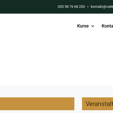
030 58 76 68 200
▪
kontakt@vale
Kurse
Konta
Veranstal