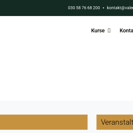
030 58 76 68 200
▪
kontakt@vale
Kurse
Konta
Veranstal