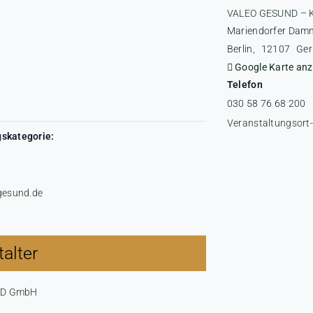
VALEO GESUND – 
Mariendorfer Dam
Berlin
,
12107
Ge
Google Karte anz
Telefon
030 58 76 68 200
Veranstaltungsort
skategorie:
-gesund.de
alter
ND GmbH