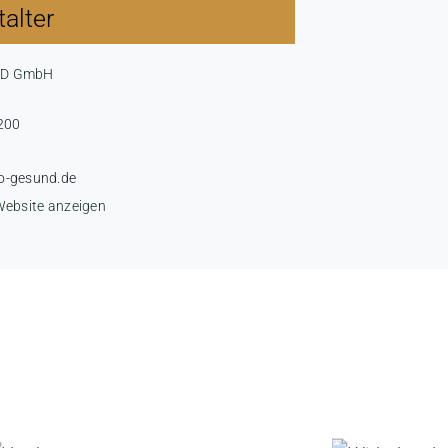
alter
ND GmbH
200
o-gesund.de
Website anzeigen