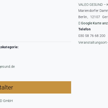
VALEO GESUND – 
Mariendorfer Dam
Berlin
,
12107
Ge
Google Karte anz
Telefon
030 58 76 68 200
Veranstaltungsort
skategorie:
-gesund.de
alter
ND GmbH