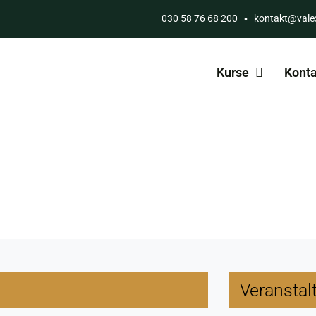
030 58 76 68 200
▪
kontakt@vale
Kurse
Konta
Veranstal