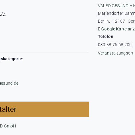
VALEO GESUND – 
Mariendorfer Dam
027
Berlin
,
12107
Ge
Google Karte anz
Telefon
030 58 76 68 200
Veranstaltungsort
skategorie:
-gesund.de
alter
ND GmbH