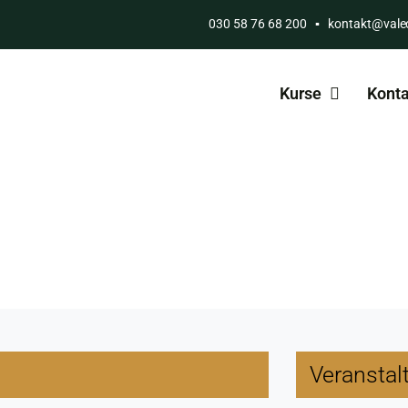
030 58 76 68 200
▪
kontakt@vale
Kurse
Konta
Veranstal