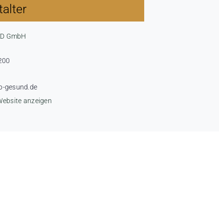
alter
ND GmbH
200
o-gesund.de
Website anzeigen