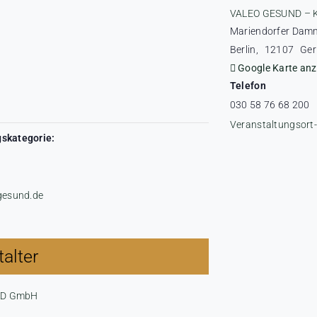
VALEO GESUND – 
Mariendorfer Dam
Berlin
,
12107
Ge
Google Karte anz
Telefon
030 58 76 68 200
Veranstaltungsort
skategorie:
-gesund.de
alter
ND GmbH