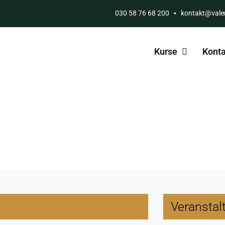
030 58 76 68 200
▪
kontakt@vale
Kurse
Konta
Veranstal