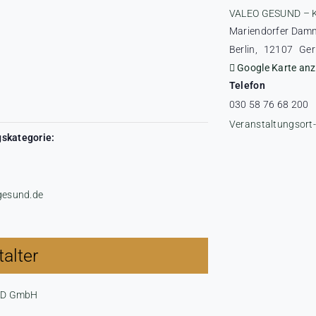
VALEO GESUND – 
Mariendorfer Dam
Berlin
,
12107
Ge
Google Karte anz
Telefon
030 58 76 68 200
Veranstaltungsort
skategorie:
-gesund.de
alter
ND GmbH