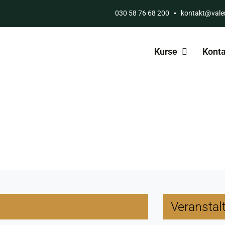
030 58 76 68 200
▪
kontakt@vale
Kurse
Konta
Veranstal