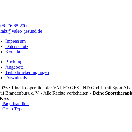
 58 76 68 200
takt@valeo-gesund.de
Impressum
Datenschutz
Kontakt
Buchung
Angebote
Teilnahmebedingungen
Downloads
026 • Eine Kooperation der
VALEO GESUND GmbH
mit
Sport Als
uf Brandenburg e. V.
• Alle Rechte vorbehalten •
Deine Sporttherapi
Kiez
Page load link
Go to Top