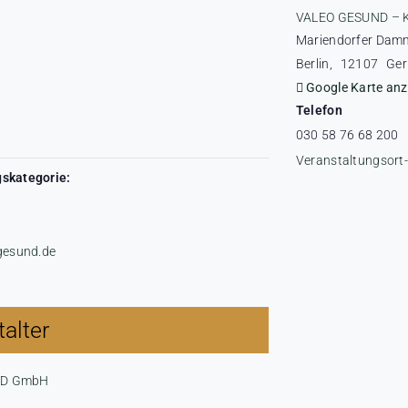
VALEO GESUND – 
Mariendorfer Dam
r
Berlin
,
12107
Ge
Google Karte anz
Telefon
030 58 76 68 200
Veranstaltungsort
skategorie:
-gesund.de
alter
ND GmbH