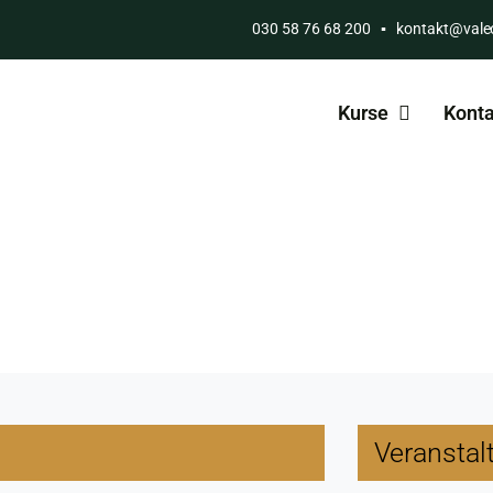
030 58 76 68 200
▪
kontakt@vale
Kurse
Konta
Veranstal