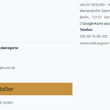
VALEO GESUND – 
Mariendorfer Dam
r
Berlin
,
12107
Ge
Google Karte anz
Telefon
030 58 76 68 200
Veranstaltungsort
skategorie:
-gesund.de
alter
ND GmbH