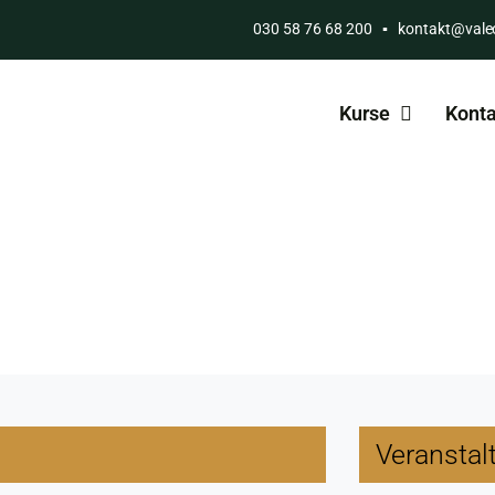
030 58 76 68 200
▪
kontakt@vale
Kurse
Konta
Veranstal