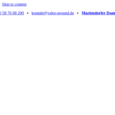
Skip to content
0 58 76 68 200
▪
kontakt@valeo-gesund.de
▪
Mariendorfer Damm