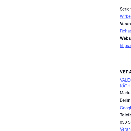
Serie
Wirbe
Veran
Rehas
Websi
https
VER
VALE
KÄTH
Marie
Berlin
Googl
Telef
030 5
Veran