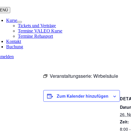
ENÜ
Kurse
Tickets und Verträge
Termine VALEO Kurse
Termine Rehasport
Kontakt
Buchung
melden
Veranstaltungsserie:
Wirbelsäule
Zum Kalender hinzufügen
DETA
Datu
26. N
Zeit:
8:00 -