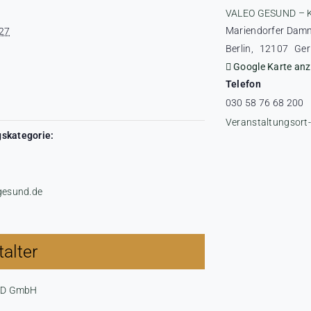
VALEO GESUND – 
Mariendorfer Dam
27
Berlin
,
12107
Ge
Google Karte anz
Telefon
030 58 76 68 200
Veranstaltungsort
skategorie:
-gesund.de
alter
ND GmbH