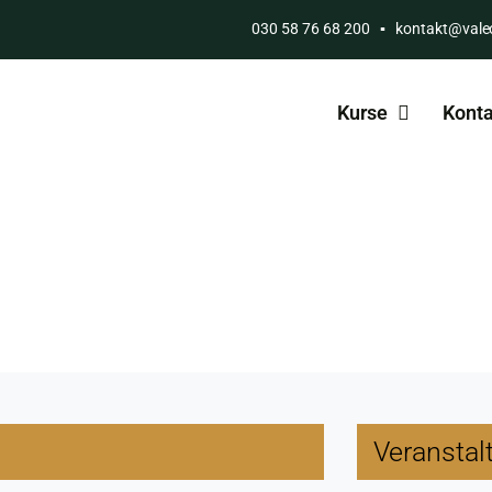
030 58 76 68 200
▪
kontakt@vale
Kurse
Konta
Veranstal