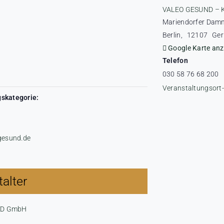
VALEO GESUND – 
Mariendorfer Dam
Berlin
,
12107
Ge
Google Karte anz
Telefon
030 58 76 68 200
Veranstaltungsort
skategorie:
-gesund.de
alter
ND GmbH