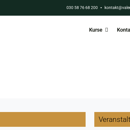
030 58 76 68 200
▪
kontakt@vale
Kurse
Konta
Veranstal