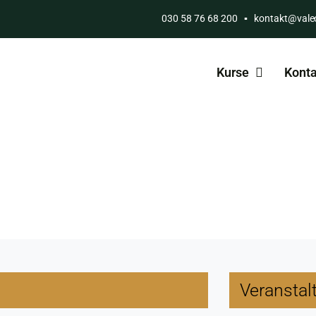
030 58 76 68 200
▪
kontakt@vale
Kurse
Konta
Veranstal