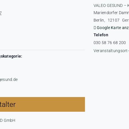
VALEO GESUND – 
Mariendorfer Dam
7
Berlin
,
12107
Ge
Google Karte anz
Telefon
030 58 76 68 200
Veranstaltungsort
skategorie:
-gesund.de
alter
ND GmbH